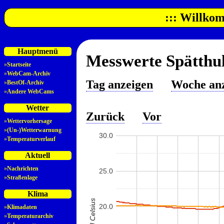
::: Willkom
Hauptmenü
Messwerte Spätthul
»
Startseite
»
WebCam-Archiv
Tag anzeigen
Woche an
»
BestOf-Archiv
»
Andere WebCams
Wetter
Zurück
Vor
»
Wettervorhersage
»
(Un-)Wetterwarnung
30.0
»
Temperaturverlauf
Aktuell
»
Nachrichten
25.0
»
Straßenlage
Klima
20.0
»
Klimadaten
»
Temperaturarchiv