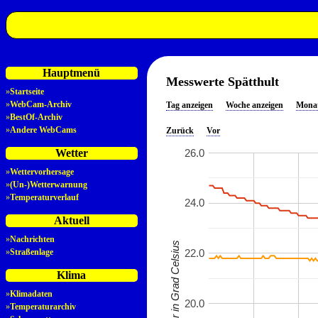
Hauptmenü
Messwerte Spätthult
»
Startseite
»
WebCam-Archiv
Tag anzeigen
Woche anzeigen
Monat
»
BestOf-Archiv
»
Andere WebCams
Zurück
Vor
26.0
Wetter
»
Wettervorhersage
»
(Un-)Wetterwarnung
»
Temperaturverlauf
24.0
Aktuell
»
Nachrichten
Temperatur in Grad Celsius
22.0
»
Straßenlage
Klima
»
Klimadaten
20.0
»
Temperaturarchiv