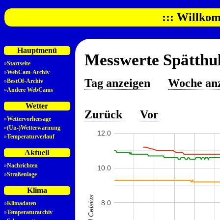
::: Willkom
Hauptmenü
Messwerte Spätthul
»
Startseite
»
WebCam-Archiv
Tag anzeigen
Woche an
»
BestOf-Archiv
»
Andere WebCams
Wetter
Zurück
Vor
»
Wettervorhersage
»
(Un-)Wetterwarnung
12.0
»
Temperaturverlauf
Aktuell
»
Nachrichten
10.0
»
Straßenlage
Klima
8.0
»
Klimadaten
»
Temperaturarchiv