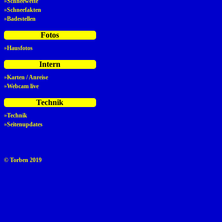
»
Schneewette
»
Schneefakten
»
Badestellen
Fotos
»
Hausfotos
Intern
»
Karten / Anreise
»
Webcam live
Technik
»
Technik
»
Seitenupdates
© Torben 2019