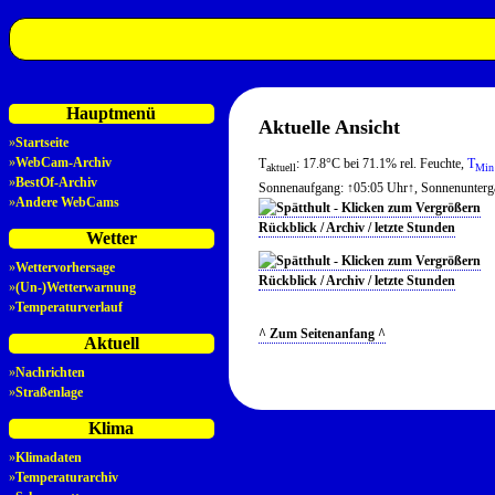
Hauptmenü
Aktuelle Ansicht
»
Startseite
»
WebCam-Archiv
T
: 17.8°C bei 71.1% rel. Feuchte,
T
aktuell
Min
»
BestOf-Archiv
Sonnenaufgang: ↑05:05 Uhr↑, Sonnenunterg
»
Andere WebCams
Rückblick / Archiv / letzte Stunden
Wetter
»
Wettervorhersage
Rückblick / Archiv / letzte Stunden
»
(Un-)Wetterwarnung
»
Temperaturverlauf
^ Zum Seitenanfang ^
Aktuell
»
Nachrichten
»
Straßenlage
Klima
»
Klimadaten
»
Temperaturarchiv