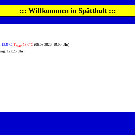
::: Willkommen in Spätthult :::
: 13.8°C
,
T
: 18.6°C
(06.08.2026, 19:09 Uhr)
Max
ang: ↓21:25 Uhr↓