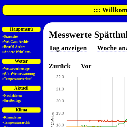
::: Willkom
Hauptmenü
Messwerte Spätthul
»
Startseite
»
WebCam-Archiv
Tag anzeigen
Woche an
»
BestOf-Archiv
»
Andere WebCams
Wetter
Zurück
Vor
»
Wettervorhersage
»
(Un-)Wetterwarnung
22.0
»
Temperaturverlauf
Aktuell
21.0
»
Nachrichten
»
Straßenlage
20.0
Klima
19.0
»
Klimadaten
»
Temperaturarchiv
18.0