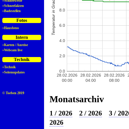
Temperatur in Grad Celsius
»
Schneewette
»
Schneefakten
8.0
»
Badestellen
Fotos
6.0
»
Hausfotos
Intern
4.0
»
Karten / Anreise
»
Webcam live
2.0
Technik
»
Technik
0.0
»
Seitenupdates
28.02.2026
28.02.2026
28.02.2026
00:00
04:00
08:00
© Torben 2019
Monatsarchiv
1 / 2026
2 / 2026
3 / 202
2026