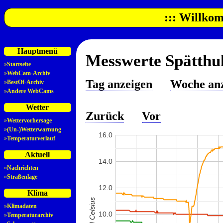
::: Willkom
Hauptmenü
Messwerte Spätthul
»
Startseite
»
WebCam-Archiv
Tag anzeigen
Woche an
»
BestOf-Archiv
»
Andere WebCams
Wetter
Zurück
Vor
»
Wettervorhersage
»
(Un-)Wetterwarnung
16.0
»
Temperaturverlauf
Aktuell
14.0
»
Nachrichten
»
Straßenlage
12.0
Klima
»
Klimadaten
10.0
»
Temperaturarchiv