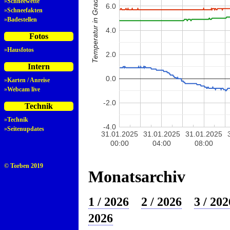
Temperatur in Grad Celsius
»
Schneewette
6.0
»
Schneefakten
»
Badestellen
4.0
Fotos
»
Hausfotos
2.0
Intern
0.0
»
Karten / Anreise
»
Webcam live
-2.0
Technik
»
Technik
-4.0
»
Seitenupdates
31.01.2025
31.01.2025
31.01.2025
00:00
04:00
08:00
© Torben 2019
Monatsarchiv
1 / 2026
2 / 2026
3 / 202
2026