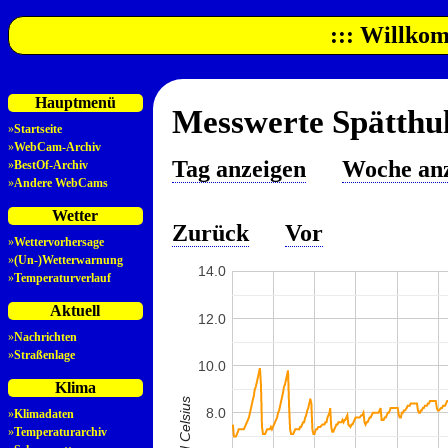
::: Willkom
Hauptmenü
Messwerte Spätthul
»
Startseite
»
WebCam-Archiv
Tag anzeigen
Woche an
»
BestOf-Archiv
»
Andere WebCams
Wetter
Zurück
Vor
»
Wettervorhersage
»
(Un-)Wetterwarnung
14.0
»
Temperaturverlauf
Aktuell
12.0
»
Nachrichten
»
Straßenlage
10.0
Klima
8.0
»
Klimadaten
»
Temperaturarchiv